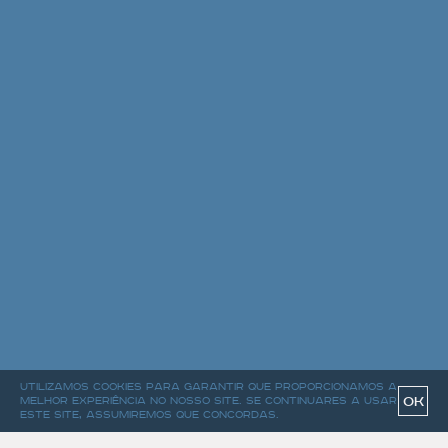
Utilizamos cookies para garantir que proporcionamos a
OK
melhor experiência no nosso site. Se continuares a usar
este site, assumiremos que concordas.